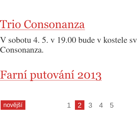
V sobotu 4. 5. v 19.00 bude v kostele sv.
Consonanza.
1
2
3
4
5
novější