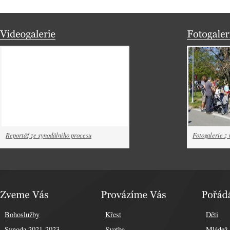
Reportáž ze synodálního procesu
Fotogalerie z 
Bohoslužby
Křest
Děti
Synoda 2021-2023
Svatba
Mládež