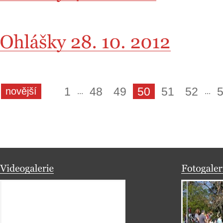
1
48
49
50
51
52
novější
...
...