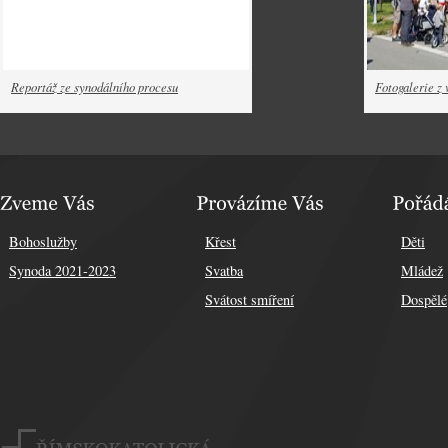
Reportáž ze synodálního procesu
Fotogalerie z 
Bohoslužby
Křest
Děti
Synoda 2021-2023
Svatba
Mládež
Svátost smíření
Dospělé