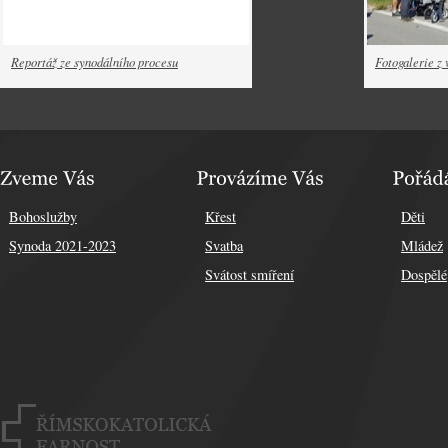
Reportáž ze synodálního procesu
Fotogalerie z 
Bohoslužby
Křest
Děti
Synoda 2021-2023
Svatba
Mládež
Svátost smíření
Dospělé