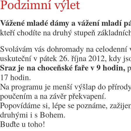
Vážené mladé dámy a vážení mladí p
kteří chodíte na druhý stupeň základníc
Svolávám vás dohromady na celodenní vý
uskuteční v pátek 26. října 2012, kdy j
Sraz je na choceňské faře v 9 hodin,
p
17 hodin.
Na programu je menší výšlap do přírody
poučením a na závěr překvapení.
Popovídáme si, lépe se poznáme, zažije
druhými i s Bohem.
Buďte u toho!