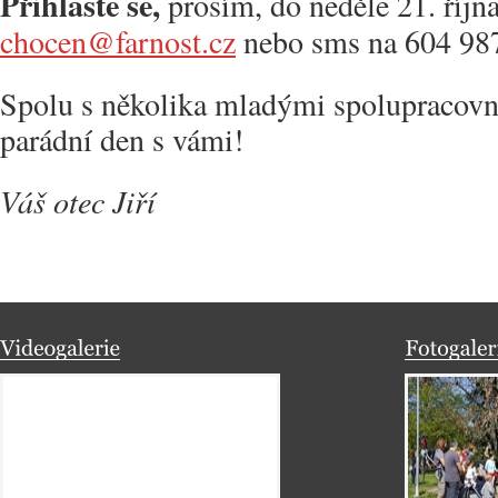
Přihlaste se,
prosím, do neděle 21. říjn
chocen@farnost.cz
nebo sms na 604 98
Spolu s několika mladými spolupracovn
parádní den s vámi!
Váš otec Jiří